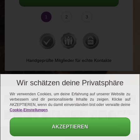
1
2
3
Handgeprüfte Mitglieder für echte Kontakte
Wir schätzen deine Privatsphäre
Wir verwenden Cookies, um deine Erfahrung auf unserer Website zu
verbessern und dir personalisierte Inhalte zu zeigen. Klicke auf
AKZEPTIEREN, wenn du damit einverstanden bist oder verwalte deine
Cookie-Einstellungen
.
AKZEPTIEREN
Support
Nutzungsbedingungen
Datenschutz
Impressum